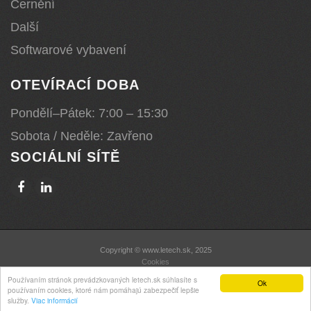
Černění
Další
Softwarové vybavení
OTEVÍRACÍ DOBA
Pondělí–Pátek: 7:00 – 15:30
Sobota / Neděle: Zavřeno
SOCIÁLNÍ SÍTĚ
Copyright © www.letech.sk, 2025
Cookies
Používaním stránok prevádzkovaných letech.sk súhlasíte s
Ok
používaním cookies, ktoré nám pomáhajú zabezpečiť lepšie
služby.
Viac informácií