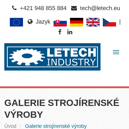
+421 948 855 884
tech@letech.eu
Jazyk
|
Togg
navig
GALERIE STROJÍRENSKÉ
VÝROBY
Úvod
Galerie strojírenské výroby