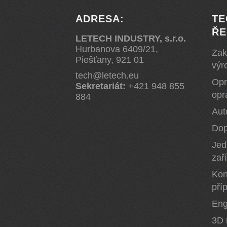
ADRESA:
TE
ŘE
LETECH INDUSTRY, s.r.o.
Hurbanova 6409/21,
Zak
Piešťany, 921 01
výr
tech@letech.eu
Opr
Sekretariát:
+421 948 855
opr
884
Aut
Dop
Jed
zař
Kon
pří
Eng
3D 