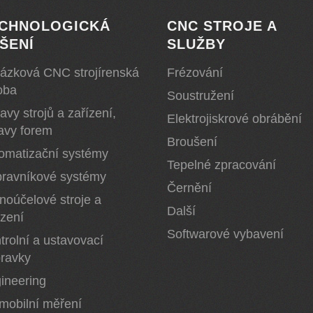
CHNOLOGICKÁ
CNC STROJE A
ŠENÍ
SLUŽBY
ázková CNC strojírenská
Frézování
oba
Soustružení
avy strojů a zařízení,
Elektrojiskrové obrábění
avy forem
Broušení
omatizační systémy
Tepelné zpracování
ravníkové systémy
Černění
noúčelové stroje a
Další
ízení
Softwarové vybavení
trolní a ustavovací
pravky
ineering
mobilní měření