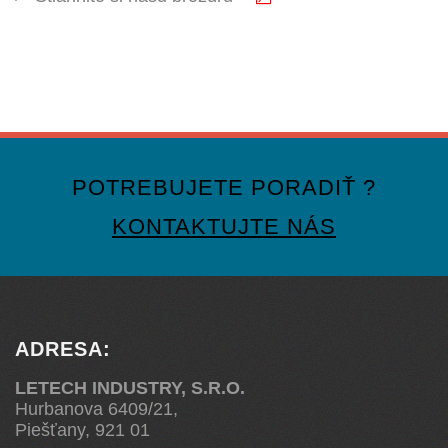
POTREBUJETE PORADIŤ ?
KONTAKTUJTE NÁS
ADRESA:
LETECH INDUSTRY, S.R.O.
Hurbanova 6409/21,
Piešťany, 921 01